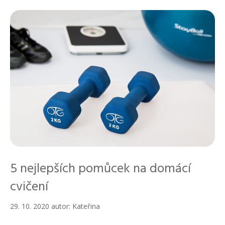
r
i
k
y
5 nejlepších pomůcek na domácí
cvičení
29. 10. 2020
autor:
Kateřina