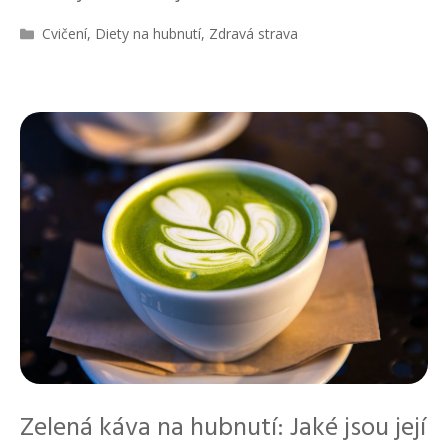
R
Cvičení
,
Diety na hubnutí
,
Zdravá strava
u
b
r
i
k
y
Zelená káva na hubnutí: Jaké jsou její