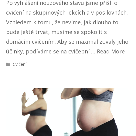
Po vyhlášení nouzového stavu jsme přišli o
cvičení na skupinových lekcích a v posilovnách.
Vzhledem k tomu, že nevíme, jak dlouho to
bude ještě trvat, musíme se spokojit s
domácím cvičením. Aby se maximalizovaly jeho
účinky, podíváme se na cvičební …
Read More
R
Cvičení
u
b
r
i
k
y