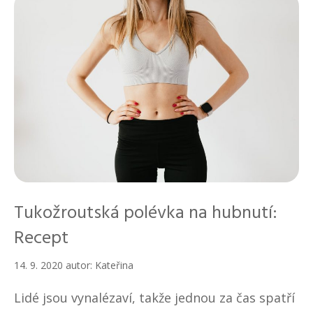
k
y
Tukožroutská polévka na hubnutí:
Recept
14. 9. 2020
autor:
Kateřina
Lidé jsou vynalézaví, takže jednou za čas spatří