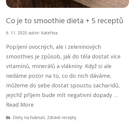
Co je to smoothie dieta + 5 receptů
6. 11. 2020
autor:
Kateřina
Popíjení ovocných, ale i zeleninových
smoothies je způsob, jak do těla dostat více
vitamínů, minerálů a vlákniny. Když si ale
nedáme pozor na to, co do nich dáváme,
můžeme do sebe dostat spoustu sacharidů,
jejichž příjem bude mít negativní dopady …
Read More
R
Diety na hubnutí
,
Zdravé recepty
u
b