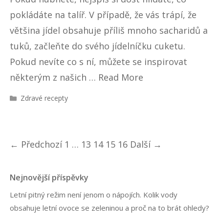
pokládáte na talíř. V případě, že vás trápí, že
většina jídel obsahuje příliš mnoho sacharidů a
tuků, začleňte do svého jídelníčku cuketu.
Pokud nevíte co s ní, můžete se inspirovat
některým z našich …
Read More
R
Zdravé recepty
u
b
r
i
N
← Předchozí
1
…
13
14
15
16
Další →
k
a
y
v
Nejnovější příspěvky
i
Letní pitný režim není jenom o nápojích. Kolik vody
g
obsahuje letní ovoce se zeleninou a proč na to brát ohledy?