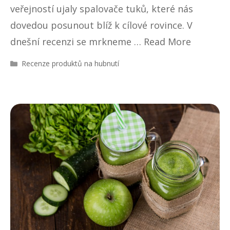
veřejností ujaly spalovače tuků, které nás
dovedou posunout blíž k cílové rovince. V
dnešní recenzi se mrkneme …
Read More
R
Recenze produktů na hubnutí
u
b
r
i
k
y