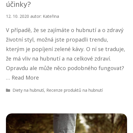
účinky?
12. 10. 2020
autor:
Kateřina
V případě, že se zajímáte o hubnutí a o zdravý
životní styl, možná jste propadli trendu,
kterým je popíjení zelené kávy. O ní se traduje,
že má vliv na hubnutí a na celkové zdraví.
Opravdu ale může něco podobného fungovat?
…
Read More
R
Diety na hubnutí
,
Recenze produktů na hubnutí
u
b
r
i
k
y