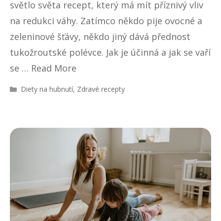
světlo světa recept, který má mít příznivý vliv
na redukci váhy. Zatímco někdo pije ovocné a
zeleninové šťávy, někdo jiný dává přednost
tukožroutské polévce. Jak je účinná a jak se vaří
se …
Read More
R
Diety na hubnutí
,
Zdravé recepty
u
b
r
i
k
y