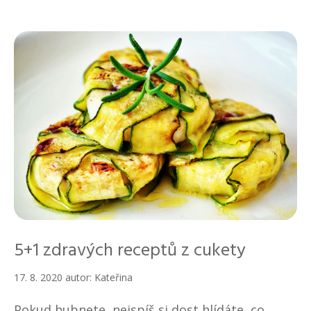
b
r
i
k
y
5+1 zdravých receptů z cukety
17. 8. 2020
autor:
Kateřina
Pokud hubnete, nejspíš si dost hlídáte, co