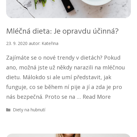
Mléčná dieta: Je opravdu účinná?
23. 9. 2020
autor:
Kateřina
Zajímáte se o nové trendy v dietách? Pokud
ano, možná jste už někdy narazili na mléčnou
dietu. Málokdo si ale umí představit, jak
funguje, co se během ní pije a jí a zda je pro
nás bezpečná. Proto se na …
Read More
R
Diety na hubnutí
u
b
r
i