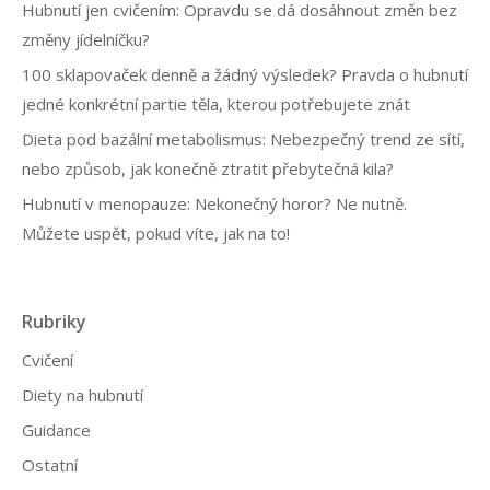
a
Hubnutí jen cvičením: Opravdu se dá dosáhnout změn bez
změny jídelníčku?
c
100 sklapovaček denně a žádný výsledek? Pravda o hubnutí
e
jedné konkrétní partie těla, kterou potřebujete znát
p
Dieta pod bazální metabolismus: Nebezpečný trend ze sítí,
ř
nebo způsob, jak konečně ztratit přebytečná kila?
í
Hubnutí v menopauze: Nekonečný horor? Ne nutně.
s
Můžete uspět, pokud víte, jak na to!
p
ě
v
Rubriky
k
Cvičení
ů
Diety na hubnutí
Guidance
Ostatní