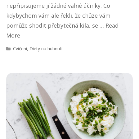
nepřipisujeme jí žádné valné účinky. Co
kdybychom vám ale řekli, že chůze vám
pomůže shodit přebytečná kila, se …
Read
More
R
Cvičení
,
Diety na hubnutí
u
b
r
i
k
y