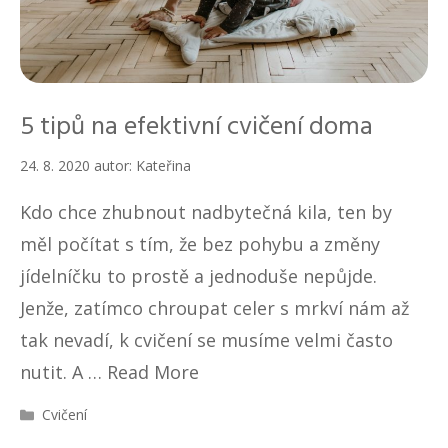
5 tipů na efektivní cvičení doma
24. 8. 2020
autor:
Kateřina
Kdo chce zhubnout nadbytečná kila, ten by
měl počítat s tím, že bez pohybu a změny
jídelníčku to prostě a jednoduše nepůjde.
Jenže, zatímco chroupat celer s mrkví nám až
tak nevadí, k cvičení se musíme velmi často
nutit. A …
Read More
R
Cvičení
u